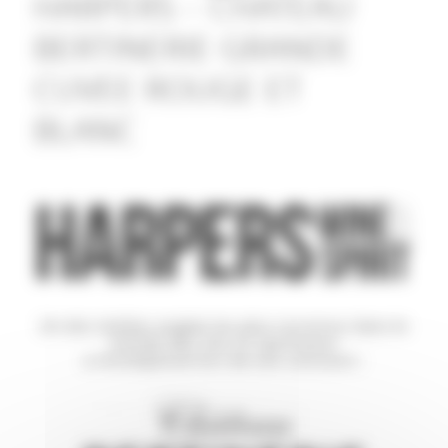
HARPERS – CHATEAU
BERTINERIE GRANDE
CUVEE ROUGE ET
BLANC
Un des médias anglais les plus reconnus dans le
monde des vins et spiritueux
a récompensé lors de son concours :