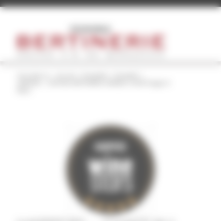
Panneau de gestion des cookies
Vous êtes ici :
Accueil
/
Actualités
/
Actualité
/
HARPERS – CHATEAU BERTINERIE GRANDE CUVEE Rouge et
Blanc